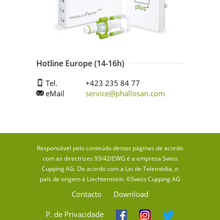
Hotline Europe (14-16h)
Tel.
+423 235 84 77
eMail
service@phallosan.com
Responsável pelo conteúdo destas páginas de acordo
com as directrizes 93/42/EWG é a empresa Swiss
Cupping AG. De acordo com a Lei de Telemédia, o
país de origem é Liechtenstein. ©Swiss Cupping AG
Contacto
Download
P. de Privacidade